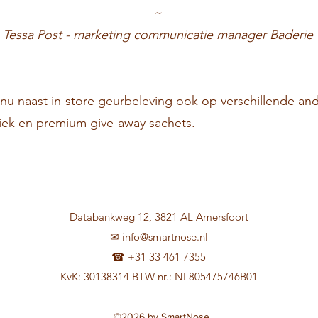
~
Tessa Post - marketing communicatie manager Baderie
nu naast in-store geurbeleving ook op verschillende a
iek en premium give-away sachets.
Databankweg 12, 3821 AL Amersfoort
✉
info@smartnose.nl
☎ +31 33 461 7355
KvK: 30138314 BTW nr.: NL805475746B01
©2026 by SmartNose