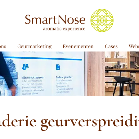
ons
Geurmarketing
Evenementen
Cases
Web
derie geurverspreid