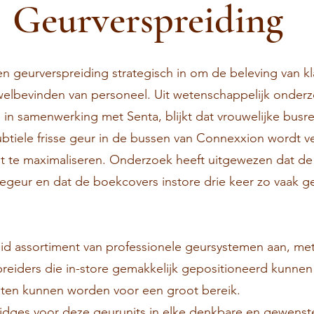
Geurverspreiding
en geurverspreiding strategisch in om de beleving van kl
 welbevinden van personeel. Uit wetenschappelijk onderzo
rd in samenwerking met
Senta
, blijkt dat vrouwelijke busr
ubtiele frisse geur in de bussen van Connexxion wordt 
t te maximaliseren. Onderzoek heeft uitgewezen dat de
degeur en dat de boekcovers instore drie keer zo vaak 
d assortiment van professionele geursystemen aan, met 
reiders die in-store gemakkelijk gepositioneerd kunne
oten kunnen worden voor een groot bereik.
idges voor deze geurunits in elke denkbare en gewenst