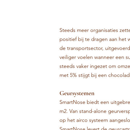
Steeds meer organisaties zett
positief bij te dragen aan het
de transportsector, uitgevoe
veiliger voelen wanneer een s
steeds vaker ingezet om omze
met 5% stijgt bij een chocola
Geursystemen
SmartNose biedt een uitgebrei
m2. Van stand-alone geurversp
op het airco systeem aangesl
SmartNose levert de geurcartr