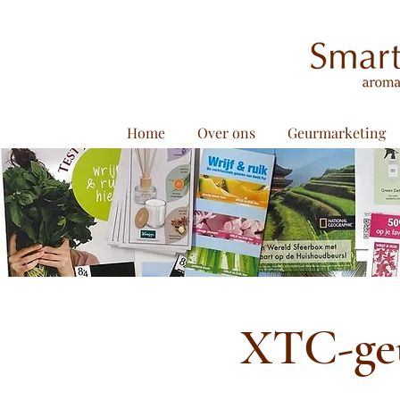
Home
Over ons
Geurmarketing
XTC-ge